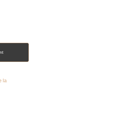
ons
nt
e la