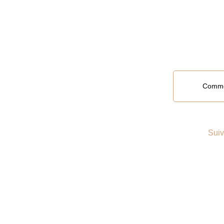
Le moment e
Commen
Suiv