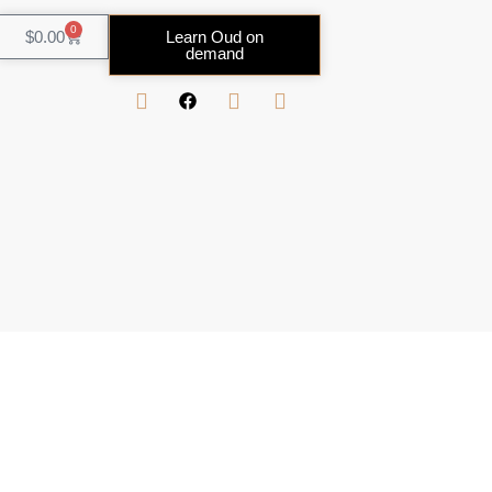
0
$
0.00
Learn Oud on
demand