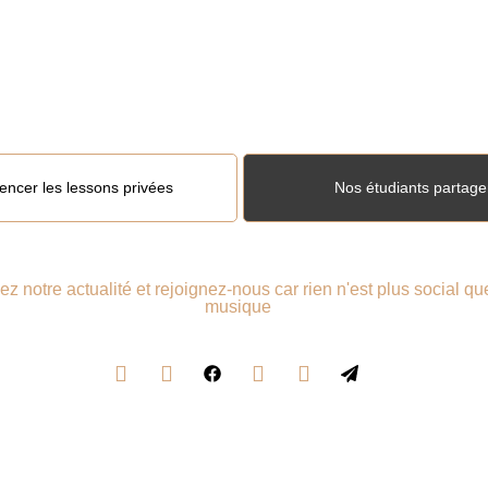
st venu d'entamer le voyage en vous laissant bercer par les s
ravissants de votre musique !
cer les lessons privées
Nos étudiants partage
ez notre actualité et rejoignez-nous car rien n'est plus social qu
musique