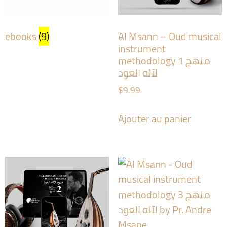
ebooks
(9)
Al Msann – Oud musical
instrument
methodology 1 منهج
لآلة العود
$
9.99
Ajouter au panier