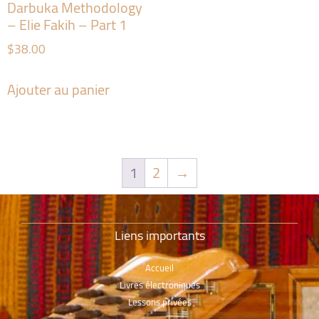
Darbuka Methodology
– Elie Fakih – Part 1
$
38.00
Ajouter au panier
1
2
→
Liens importants
Accueil
Livres électroniques
Lessons privées