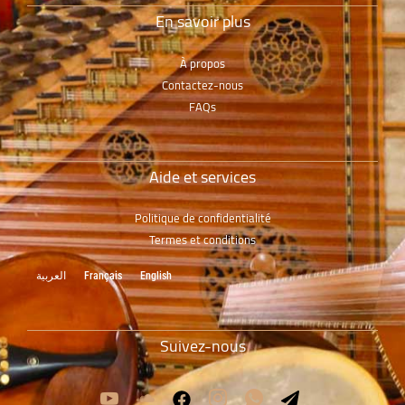
En savoir plus
À propos
Contactez-nous
FAQs
Aide et services
Politique de confidentialité
Termes et conditions
العربية
Français
English
Suivez-nous