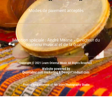
Modes de paiement acceptés
Mention spéciale : André Msane - Directeur du
contenu musical et de la qualité
Copyright © 2021 Learn Oriental Music
All Rights Reserved.
Website powered by
Quantabar.com marketing
& DesignConduct.com
​​
Photography courtesy of: My Story Photography Studio