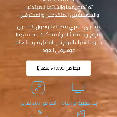
م تصميمها وإنشائها للمبتدئين
وسيقيين المتقدمين والمحترفين.
ى حصري يمكنك الوصول إليه دون
. وقتما تشاء وأينما كنت. استمتع بلا
 اشترك اليوم في أفضل تجربة لتعلم
موسيقى العود.
تبدأ من 19.99$ شهريًا
نية FULL HD
أكثر من 200 تمرين