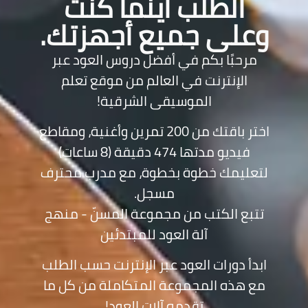
لطلب أينما كنت
ى جميع أجهزتك.
بًا بكم في أفضل دروس العود عبر
إنترنت في العالم من موقع تعلم
الموسيقى الشرقية!
اختر باقتك من 200 تمرين وأغنية، ومقاطع
فيديو مدتها 474 دقيقة (8 ساعات)
مك خطوة بخطوة، مع مدرب محترف
مسجل.
 الكتب من مجموعة المسنّ - منهج
آلة العود للمبتدئين
دورات العود عبر الإنترنت حسب الطلب
ذه المجموعة المتكاملة من كل ما
تقدمه آلات العود!