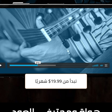
تبدأ من 19.99$ شهريًا